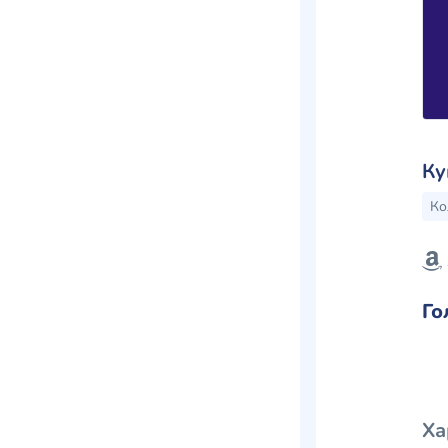
Ку
Ко
Го
Ха