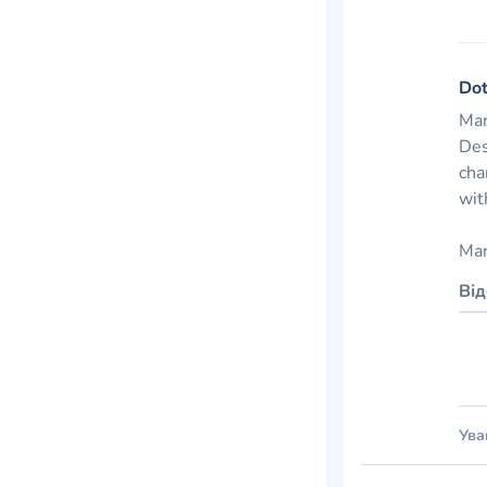
Dot
Mar
Des
cha
wit
Mar
Ві
Ува