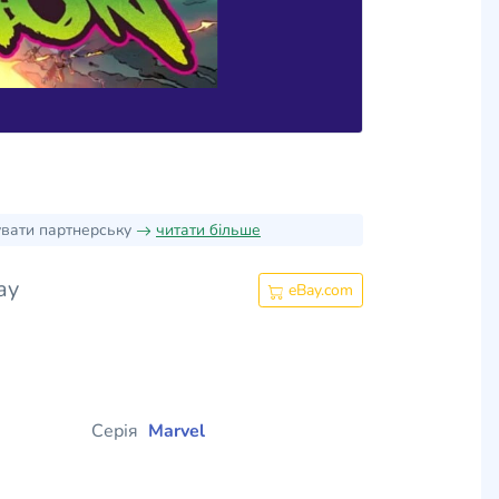
увати партнерську
читати більше
ay
eBay.com
Серія
Marvel