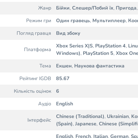
Жанр
Бійки
,
Слешер/Побий їх
,
Пригода
Режим гри
Один гравець
,
Мультиплеер
,
Коо
Погляд гравця
Вид збоку
Xbox Series X|S
,
PlayStation 4
,
Linu
Платформа
Windows)
,
PlayStation 5
,
Xbox On
Тема
Екшен
,
Наукова фантастика
Рейтинг IGDB
85.67
Кількість оцінок
6
Аудіо
English
Chinese (Traditional)
,
Ukrainian
,
Ko
Інтерфейс
(Spain)
,
Japanese
,
Chinese (Simplif
English
,
French
,
Italian
,
German
,
Sp