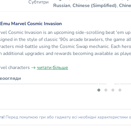
Субтитри
Russian
,
Chinese (Simplified)
,
Chine
Emu Marvel Cosmic Invasion
vel Cosmic Invasion is an upcoming side-scrolling beat 'em up
igned in the style of classic '90s arcade brawlers, the game 
racters mid-battle using the Cosmic Swap mechanic. Each hero 
h additional upgrades and rewards becoming available as playe
vel characters
читати більше
деоогляди
га!
Перед покупкою гри або гаджету всі необхідні характеристики 