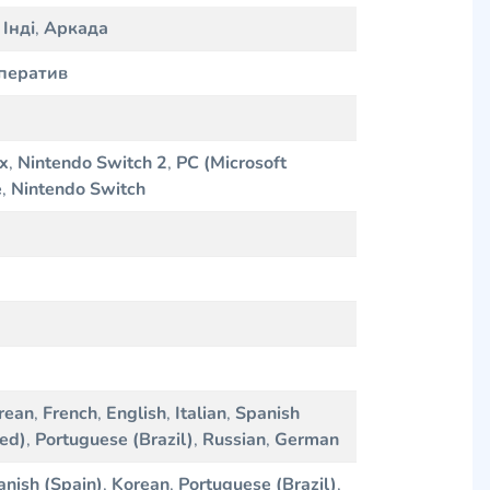
,
Інді
,
Аркада
ператив
x
,
Nintendo Switch 2
,
PC (Microsoft
e
,
Nintendo Switch
rean
,
French
,
English
,
Italian
,
Spanish
ied)
,
Portuguese (Brazil)
,
Russian
,
German
anish (Spain)
,
Korean
,
Portuguese (Brazil)
,