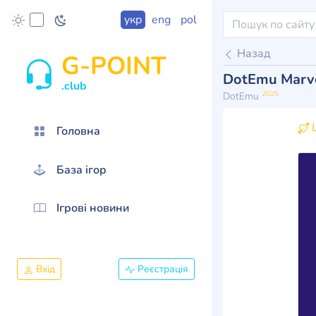
укр
eng
pol
Назад
G-POINT
DotEmu Marve
.club
2025
DotEmu
Ц
Головна
База ігор
Ігрові новини
Вхід
Реєстрація