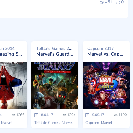
451
0
Telltale Games 2017
ion 2014
Capcom 2017
g Spider-Man 2
Marvel's Guardians of the Galaxy: The Telltale Series
Marvel vs. Capcom: Infinite
4
1266
18.04.17
1204
19.09.17
1190
Marvel
Telltale Games
Marvel
Capcom
Marvel