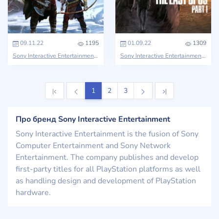
09.11.22
1195
01.09.22
1309
Sony Interactive Entertainment
God of War
Sony Interactive Entertainment
The 
1
2
3
Про бренд Sony Interactive Entertainment
Sony Interactive Entertainment is the fusion of Sony
Computer Entertainment and Sony Network
Entertainment. The company publishes and develop
first-party titles for all PlayStation platforms as well
as handling design and development of PlayStation
hardware.