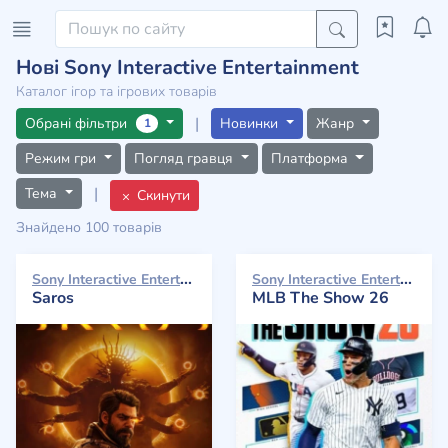
Нові Sony Interactive Entertainment
Каталог ігор та ігрових товарів
|
Обрані фільтри
Новинки
Жанр
1
Режим гри
Погляд гравця
Платформа
|
Тема
Скинути
Знайдено 100 товарів
Sony Interactive Entertainment 2026
Sony Interactive Entertainment 2026
Saros
MLB The Show 26