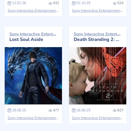
12.02.26
432
02.10.25
524
Sony Interactive Entertainment
God of War
Sony Interactive Entertainment
Sony Interactive Entertainment 2025
Sony Interactive Entertainment 2025
Lost Soul Aside
Death Stranding 2: On The Beach
29.08.25
477
26.06.25
837
Sony Interactive Entertainment
Sony Interactive Entertainment
Deat