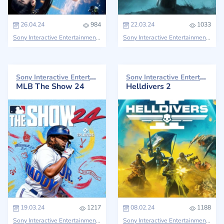
26.04.24
984
22.03.24
1033
Sony Interactive Entertainment
Sony Interactive Entertainment
Sony Interactive Entertainment 2024
Sony Interactive Entertainment 2024
MLB The Show 24
Helldivers 2
19.03.24
1217
08.02.24
1188
Sony Interactive Entertainment
Sony Interactive Entertainment
Hell