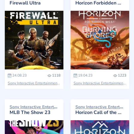
Firewall Ultra
Horizon Forbidden West: Burning Shores
24.08.23
1118
19.04.23
1223
Sony Interactive Entertainment
Firewall
Sony Interactive Entertainment
Hori
Sony Interactive Entertainment 2023
Sony Interactive Entertainment 2023
MLB The Show 23
Horizon Call of the Mountain