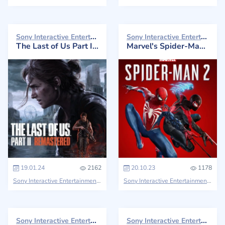
Sony Interactive Entertainment 2024
Sony Interactive Entertainment 2023
The Last of Us Part II: Remastered
Marvel's Spider-Man 2
19.01.24
2162
20.10.23
1178
Sony Interactive Entertainment
The Last of Us
Sony Interactive Entertainment
Mar
Sony Interactive Entertainment 2023
Sony Interactive Entertainment 2023