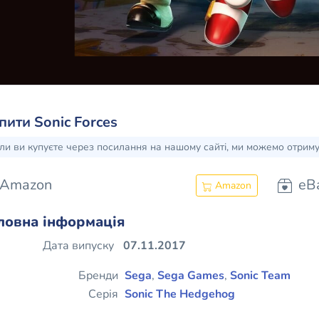
пити Sonic Forces
ли ви купуєте через посилання на нашому сайті, ми можемо отрим
Amazon
eB
Amazon
ловна інформація
Дата випуску
07.11.2017
Бренди
Sega
,
Sega Games
,
Sonic Team
Серія
Sonic The Hedgehog