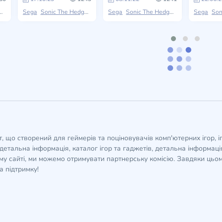
Sega
Sonic The Hedgehog
Sega
Sonic The Hedgehog
Sega
Soni
кт, що створений для геймерів та поціновувачів комп'ютерних ігор, і
детальна інформація, каталог ігор та гаджетів, детальна інформація,
у сайті, ми можемо отримувати партнерську комісію. Завдяки цьом
а підтримку!