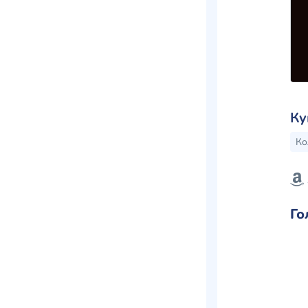
Ку
Ко
Го