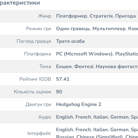
рактеристики
Жанр
Платформер
,
Стратегія
,
Пригода
Режим гри
Один гравець
,
Мультиплеер
,
Коо
Погляд гравця
Третя особа
Платформа
PC (Microsoft Windows)
,
PlayStati
Тема
Екшен
,
Фентезі
,
Наукова фантаст
Рейтинг IGDB
57.41
Кількість оцінок
90
Двигун гри
Hedgehog Engine 2
Аудіо
English
,
French
,
Italian
,
German
,
Sp
English
,
French
,
Italian
,
German
,
Sp
Інтерфейс
Russian
,
Chinese (Simplified)
,
Chine