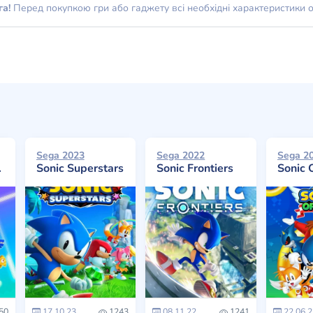
га!
Перед покупкою гри або гаджету всі необхідні характеристики 
Sega 2023
Sega 2022
Sega 2
Sonic Superstars
Sonic Frontiers
Sonic 
50
17.10.23
1243
08.11.22
1241
22.06.2