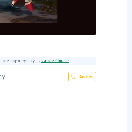
увати партнерську
читати більше
ay
eBay.com