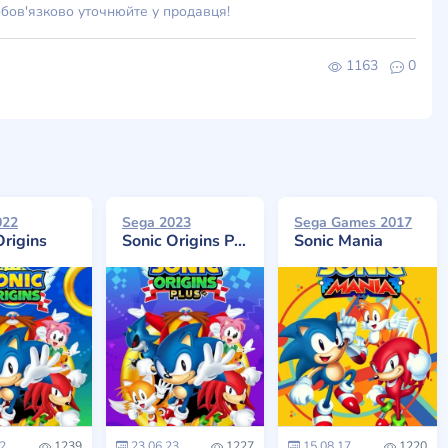
обов'язково уточнюйте у продавця!
1163
0
022
Sega 2023
Sega Games 2017
Origins
Sonic Origins Plus
Sonic Mania
2
1239
23.06.23
1227
15.08.17
1220