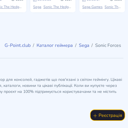
c The Hedgehog
Sega
Sonic The Hedgehog
Sega Games
Sonic The Hedgehog
G-Point.club
Каталог геймера
Sega
Sonic Forces
гор для консолей, гаджетів що пов'язані з світом геймінгу. Цікаві
 каталоги, новини та цікаві публікації. Коли ви купуєте через
у проєкт на 100% підтримується користувачами та не містить
Реєстрація