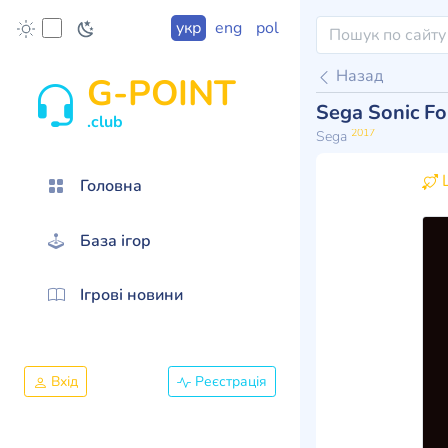
укр
eng
pol
Назад
G-POINT
Sega Sonic Fo
.club
2017
Sega
Ц
Головна
База ігор
Ігрові новини
Вхід
Реєстрація