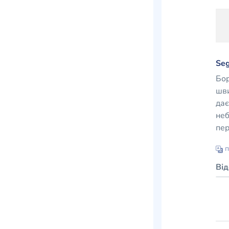
Seg
Бор
шви
дає
неб
пер
п
Ві