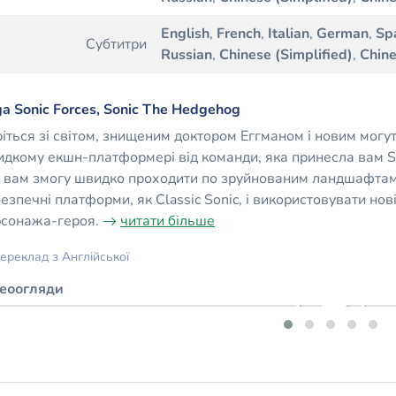
English
,
French
,
Italian
,
German
,
Sp
Субтитри
Russian
,
Chinese (Simplified)
,
Chine
a Sonic Forces, Sonic The Hedgehog
іться зі світом, знищеним доктором Еггманом і новим могут
дкому екшн-платформері від команди, яка принесла вам Soni
 вам змогу швидко проходити по зруйнованим ландшафтам,
езпечні платформи, як Classic Sonic, і використовувати нов
сонажа-героя.
читати більше
ереклад з Англійської
деоогляди