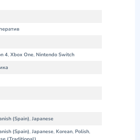
ператив
on 4
,
Xbox One
,
Nintendo Switch
ика
anish (Spain)
,
Japanese
anish (Spain)
,
Japanese
,
Korean
,
Polish
,
se (Traditional)