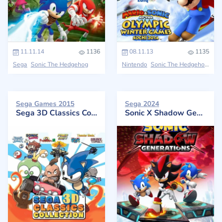
11.11.14
1136
08.11.13
1135
Sega
Sonic The Hedgehog
Nintendo
Sonic The Hedgehog
Sega Games 2015
Sega 2024
Sega 3D Classics Collection
Sonic X Shadow Generations