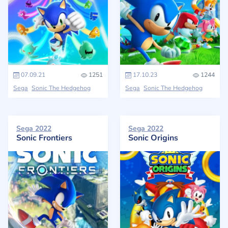
07.09.21
1251
17.10.23
1244
Sega
Sonic The Hedgehog
Sega
Sonic The Hedgehog
Sega 2022
Sega 2022
Sonic Frontiers
Sonic Origins