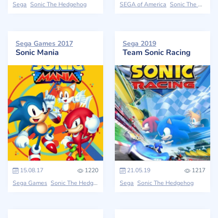
Sega
Sonic The Hedgehog
SEGA of America
Sonic The Hedgehog
Sega Games 2017
Sega 2019
Sonic Mania
Team Sonic Racing
15.08.17
1220
21.05.19
1217
Sega Games
Sonic The Hedgehog
Sega
Sonic The Hedgehog