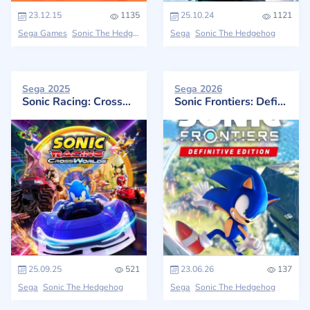
23.12.15
1135
25.10.24
1121
Sega Games
Sonic The Hedgehog
Sega
Sonic The Hedgehog
Sega 2025
Sega 2026
Sonic Racing: CrossWorlds
Sonic Frontiers: Definitive Edition (Definitive Edition)
25.09.25
521
23.06.26
137
Sega
Sonic The Hedgehog
Sega
Sonic The Hedgehog