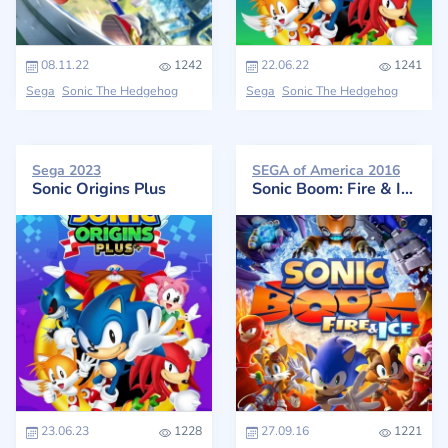
08.11.22
1242
22.06.22
1241
Sega
Sonic The Hedgehog
Sega
Sonic The Hedgehog
Sega 2023
SEGA of America 2016
Sonic Origins Plus
Sonic Boom: Fire & Ice
23.06.23
1228
27.09.16
1221