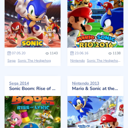
07.05.20
1143
23.06.16
1138
Sega
Sonic The Hedgehog
Nintendo
Sonic The Hedgehog
Sega 2014
Nintendo 2013
Sonic Boom: Rise of Lyric
Mario & Sonic at the Sochi 2014 Olympic Winter Games