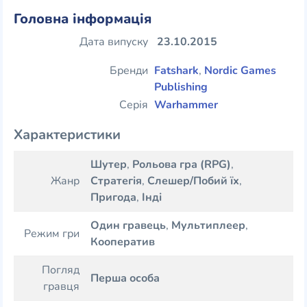
Головна інформація
Дата випуску
23.10.2015
Бренди
Fatshark
,
Nordic Games
Publishing
Серія
Warhammer
Характеристики
Шутер
,
Рольова гра (RPG)
,
Жанр
Стратегія
,
Слешер/Побий їх
,
Пригода
,
Інді
Один гравець
,
Мультиплеер
,
Режим гри
Кооператив
Погляд
Перша особа
гравця