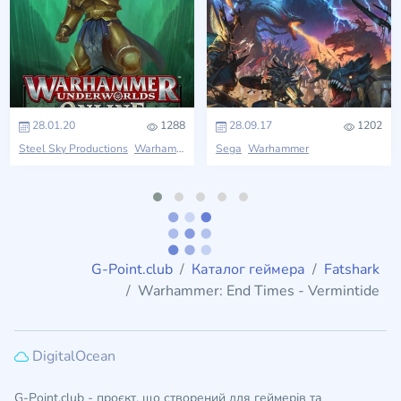
28.01.20
1288
28.09.17
1202
Steel Sky Productions
Warhammer
Sega
Warhammer
G-Point.club
Каталог геймера
Fatshark
Warhammer: End Times - Vermintide
DigitalOcean
G-Point.club - проєкт, що створений для геймерів та