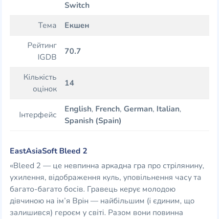
Switch
Тема
Екшен
Рейтинг
70.7
IGDB
Кількість
14
оцінок
English
,
French
,
German
,
Italian
,
Інтерфейс
Spanish (Spain)
EastAsiaSoft Bleed 2
«Bleed 2 — це невпинна аркадна гра про стрілянину,
ухилення, відображення куль, уповільнення часу та
багато-багато босів. Гравець керує молодою
дівчиною на ім’я Врін — найбільшим (і єдиним, що
залишився) героєм у світі. Разом вони повинна