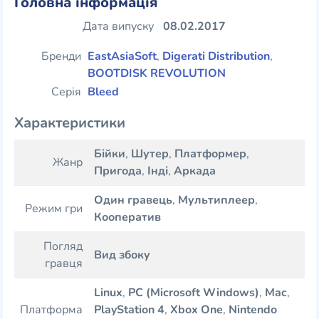
Головна інформація
Дата випуску
08.02.2017
Бренди
EastAsiaSoft
,
Digerati Distribution
,
BOOTDISK REVOLUTION
Серія
Bleed
Характеристики
Бійки
,
Шутер
,
Платформер
,
Жанр
Пригода
,
Інді
,
Аркада
Один гравець
,
Мультиплеер
,
Режим гри
Кооператив
Погляд
Вид збоку
гравця
Linux
,
PC (Microsoft Windows)
,
Mac
,
Платформа
PlayStation 4
,
Xbox One
,
Nintendo