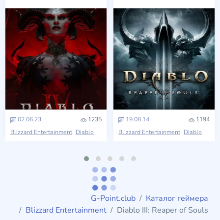
02.06.23
1235
19.08.14
1194
Blizzard Entertainment
Diablo
Blizzard Entertainment
Diablo
G-Point.club
Каталог геймера
Blizzard Entertainment
Diablo III: Reaper of Souls