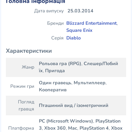
Головна інформація
Дата випуску
25.03.2014
Бренди
Blizzard Entertainment
,
Square Enix
Серія
Diablo
Характеристики
Рольова гра (RPG)
,
Слешер/Побий
Жанр
їх
,
Пригода
Один гравець
,
Мультиплеер
,
Режим гри
Кооператив
Погляд
Пташиний вид / ізометричний
гравця
PC (Microsoft Windows)
,
PlayStation
Платформа
3
,
Xbox 360
,
Mac
,
PlayStation 4
,
Xbox