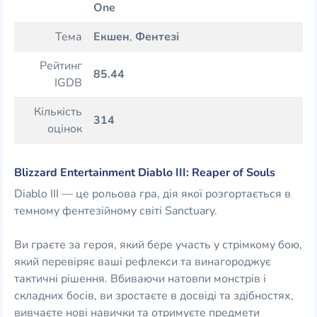
One
Тема
Екшен
,
Фентезі
Рейтинг
85.44
IGDB
Кількість
314
оцінок
Blizzard Entertainment Diablo III: Reaper of Souls
Diablo III — це рольова гра, дія якої розгортається в
темному фентезійному світі Sanctuary.
Ви граєте за героя, який бере участь у стрімкому бою,
який перевіряє ваші рефлекси та винагороджує
тактичні рішення. Вбиваючи натовпи монстрів і
складних босів, ви зростаєте в досвіді та здібностях,
вивчаєте нові навички та отримуєте предмети