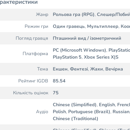
рактеристики
Жанр
Рольова гра (RPG)
,
Слешер/Побий
Режим гри
Один гравець
,
Мультиплеер
,
Коо
Погляд гравця
Пташиний вид / ізометричний
PC (Microsoft Windows)
,
PlayStati
Платформа
PlayStation 5
,
Xbox Series X|S
Тема
Екшен
,
Фентезі
,
Жахи
,
Вечірка
Рейтинг IGDB
85.54
Кількість оцінок
75
Chinese (Simplified)
,
English
,
Frenc
Аудіо
Polish
,
Portuguese (Brazil)
,
Russian
Chinese (Traditional)