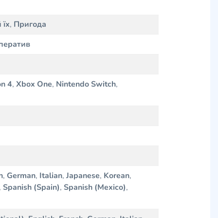
 їх
,
Пригода
ператив
on 4
,
Xbox One
,
Nintendo Switch
,
h
,
German
,
Italian
,
Japanese
,
Korean
,
,
Spanish (Spain)
,
Spanish (Mexico)
,