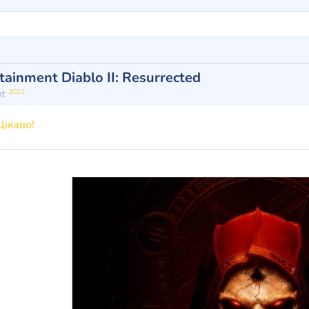
tainment Diablo II: Resurrected
2021
nt
ікаво!