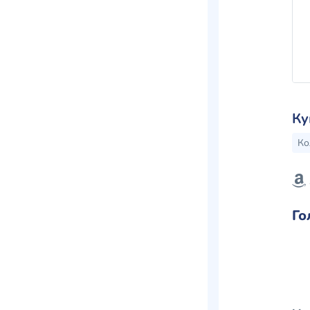
Ку
Ко
Го