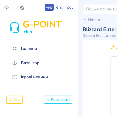
укр
eng
pol
Назад
G-POINT
Blizzard Enter
.club
Blizzard Entertainme
Ц
Головна
База ігор
Ігрові новини
Вхід
Реєстрація