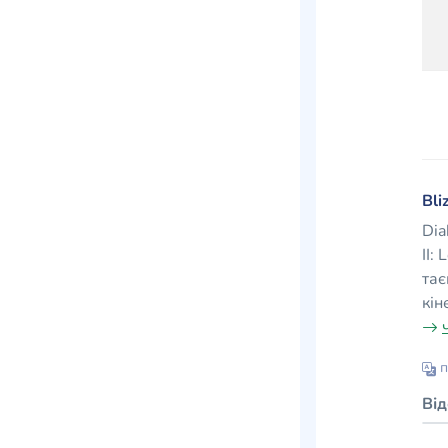
Bli
Dia
II:
тає
кін
п
Ві