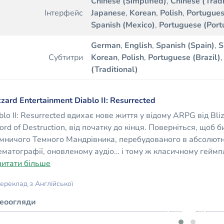
Chinese (Simplified)
,
Chinese (Tradi
Інтерфейс
Japanese
,
Korean
,
Polish
,
Portugues
Spanish (Mexico)
,
Portuguese (Port
German
,
English
,
Spanish (Spain)
,
S
Субтитри
Korean
,
Polish
,
Portuguese (Brazil)
(Traditional)
zzard Entertainment Diablo II: Resurrected
blo II: Resurrected вдихає нове життя у відому ARPG від Bliz
 Lord of Destruction, від початку до кінця. Поверніться, щоб
мничого Темного Мандрівника, перебудованого в абсолютно
ематографії, оновленому аудіо… і тому ж класичному геймплеї
читати більше
ереклад з Англійської
деоогляди