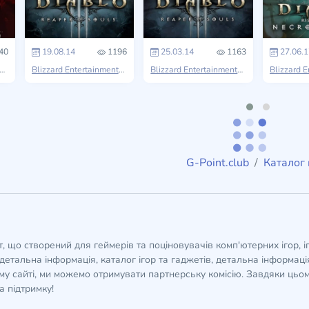
40
19.08.14
1196
25.03.14
1163
27.06.1
izzard Entertainment
Diablo
Blizzard Entertainment
Diablo
Blizzard Entertainment
Diablo
G-Point.club
Каталог
кт, що створений для геймерів та поціновувачів комп'ютерних ігор, і
детальна інформація, каталог ігор та гаджетів, детальна інформація,
у сайті, ми можемо отримувати партнерську комісію. Завдяки цьом
а підтримку!