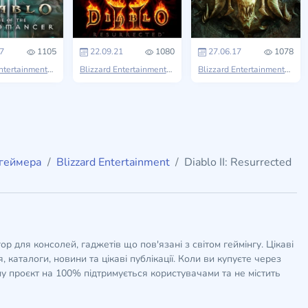
7
1105
22.09.21
1080
27.06.17
1078
Blizzard Entertainment
Diablo
Blizzard Entertainment
Diablo
Blizzard Entertainment
Diab
 геймера
Blizzard Entertainment
Diablo II: Resurrected
гор для консолей, гаджетів що пов'язані з світом геймінгу. Цікаві
 каталоги, новини та цікаві публікації. Коли ви купуєте через
у проєкт на 100% підтримується користувачами та не містить