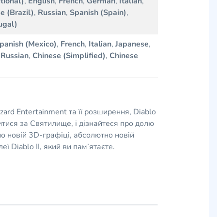
tional)
,
English
,
French
,
German
,
Italian
,
e (Brazil)
,
Russian
,
Spanish (Spain)
,
ugal)
panish (Mexico)
,
French
,
Italian
,
Japanese
,
,
Russian
,
Chinese (Simplified)
,
Chinese
zard Entertainment та її розширення, Diablo
 битися за Святилище, і дізнайтеся про долю
 новій 3D-графіці, абсолютно новій
 Diablo II, який ви пам’ятаєте.