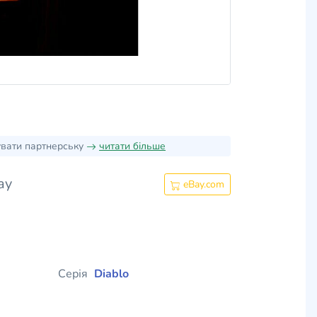
увати партнерську
читати більше
ay
eBay.com
Серія
Diablo