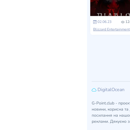
02.06.23
12
Bl
DigitalOcean
G-Point.club - проє
новини, корисна та 
посилання на нашом
реклами. Дякуємо з