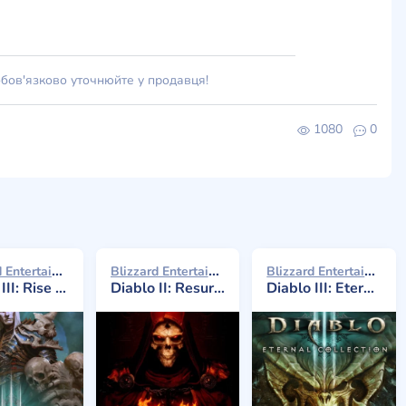
обов'язково уточнюйте у продавця!
1080
0
Blizzard Entertainment 2017
Blizzard Entertainment 2021
Blizzard Entertainment 2017
e of the Necromancer
Diablo II: Resurrected
Diablo III: Eternal Collection