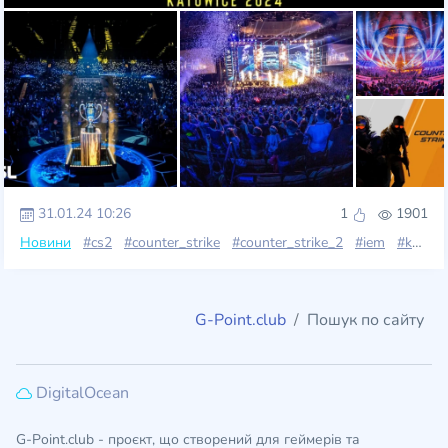
31.01.24 10:26
1
1901
Новини
#cs2
#counter_strike
#counter_strike_2
#iem
#katowice
G-Point.club
Пошук по сайту
DigitalOcean
G-Point.club - проєкт, що створений для геймерів та