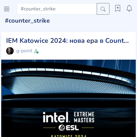
#counter_strike
IEM Katowice 2024: нова ера в Counter-Strike 2 Esports!
g-point