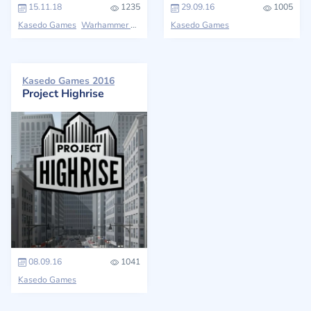
15.11.18
1235
29.09.16
1005
Kasedo Games
Warhammer 40,000
Kasedo Games
Kasedo Games 2016
Project Highrise
08.09.16
1041
Kasedo Games