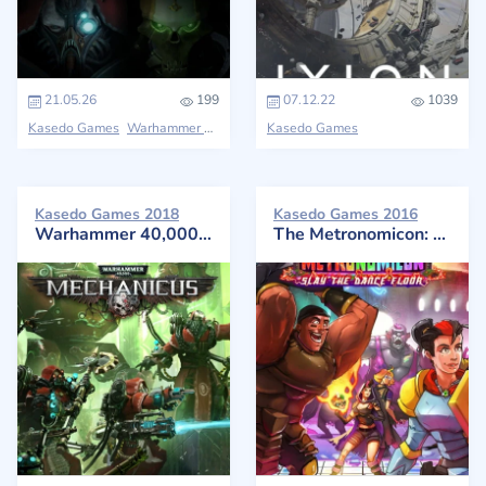
21.05.26
199
07.12.22
1039
Kasedo Games
Warhammer 40,000
Kasedo Games
Kasedo Games 2018
Kasedo Games 2016
Warhammer 40,000: Mechanicus
The Metronomicon: Slay the Dance Floor