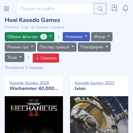
Нові Kasedo Games
Каталог ігор та ігрових товарів
|
Обрані фільтри
Новинки
Жанр
1
Режим гри
Погляд гравця
Платформа
|
Тема
Скинути
Знайдено 5 товарів
Kasedo Games 2026
Kasedo Games 2022
Warhammer 40,000: Mechanicus II
Ixion