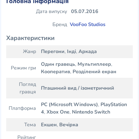
Головна інформація
Дата випуску
05.07.2016
Бренд
VooFoo Studios
Характеристики
Жанр
Перегони
,
Інді
,
Аркада
Один гравець
,
Мультиплеер
,
Режим гри
Кооператив
,
Розділений екран
Погляд
Пташиний вид / ізометричний
гравця
PC (Microsoft Windows)
,
PlayStation
Платформа
4
,
Xbox One
,
Nintendo Switch
Тема
Екшен
,
Вечірка
Рейтинг