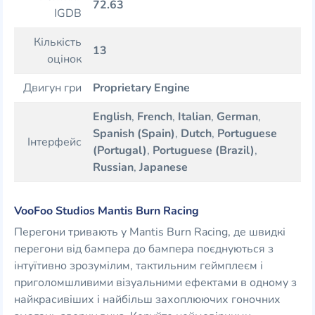
72.63
IGDB
Кількість
13
оцінок
Двигун гри
Proprietary Engine
English
,
French
,
Italian
,
German
,
Spanish (Spain)
,
Dutch
,
Portuguese
Інтерфейс
(Portugal)
,
Portuguese (Brazil)
,
Russian
,
Japanese
VooFoo Studios Mantis Burn Racing
Перегони тривають у Mantis Burn Racing, де швидкі
перегони від бампера до бампера поєднуються з
інтуїтивно зрозумілим, тактильним геймплеєм і
приголомшливими візуальними ефектами в одному з
найкрасивіших і найбільш захоплюючих гоночних