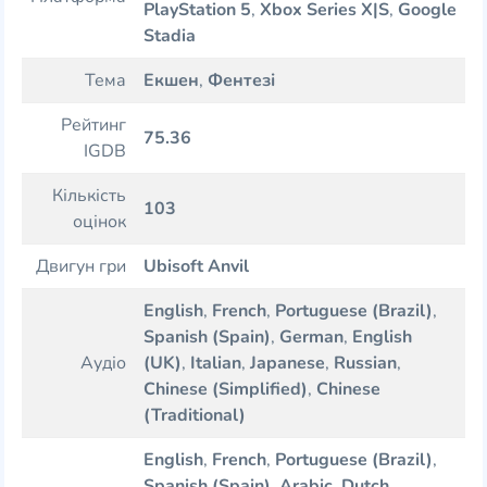
PlayStation 5
,
Xbox Series X|S
,
Google
Stadia
Тема
Екшен
,
Фентезі
Рейтинг
75.36
IGDB
Кількість
103
оцінок
Двигун гри
Ubisoft Anvil
English
,
French
,
Portuguese (Brazil)
,
Spanish (Spain)
,
German
,
English
Аудіо
(UK)
,
Italian
,
Japanese
,
Russian
,
Chinese (Simplified)
,
Chinese
(Traditional)
English
,
French
,
Portuguese (Brazil)
,
Spanish (Spain)
,
Arabic
,
Dutch
,