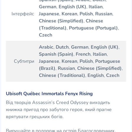
German
,
English (UK)
,
Italian
,
Інтерфейс
Japanese
,
Korean
,
Polish
,
Russian
,
Chinese (Simplified)
,
Chinese
(Traditional)
,
Portuguese (Portugal)
,
Czech
Arabic
,
Dutch
,
German
,
English (UK)
,
Spanish (Spain)
,
French
,
Italian
,
Субтитри
Japanese
,
Korean
,
Polish
,
Portuguese
(Brazil)
,
Russian
,
Chinese (Simplified)
,
Chinese (Traditional)
,
English
,
Czech
Ubisoft Québec Immortals Fenyx Rising
Від творців Assassin’s Creed Odyssey виходить
книжка пригод про забутого героя, який прагне
врятувати грецьких богів.
Вирушайте в подорож на острів Благословенних,