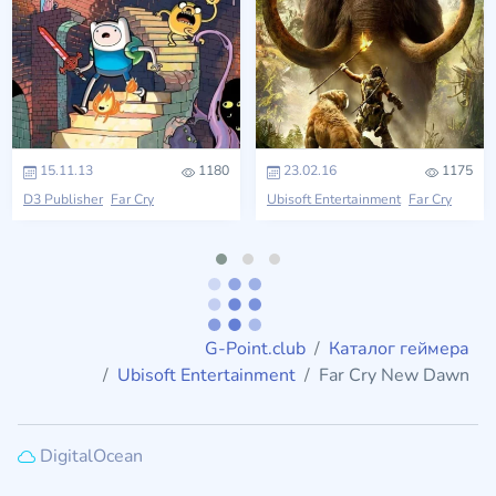
15.11.13
1180
23.02.16
1175
D3 Publisher
Far Cry
Ubisoft Entertainment
Far Cry
G-Point.club
Каталог геймера
Ubisoft Entertainment
Far Cry New Dawn
DigitalOcean