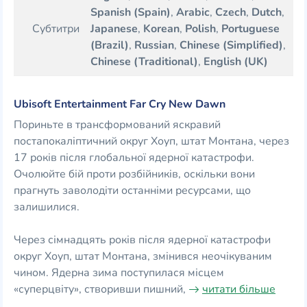
Spanish (Spain)
,
Arabic
,
Czech
,
Dutch
,
Субтитри
Japanese
,
Korean
,
Polish
,
Portuguese
(Brazil)
,
Russian
,
Chinese (Simplified)
,
Chinese (Traditional)
,
English (UK)
Ubisoft Entertainment Far Cry New Dawn
Пориньте в трансформований яскравий
постапокаліптичний округ Хоуп, штат Монтана, через
17 років після глобальної ядерної катастрофи.
Очолюйте бій проти розбійників, оскільки вони
прагнуть заволодіти останніми ресурсами, що
залишилися.
Через сімнадцять років після ядерної катастрофи
округ Хоуп, штат Монтана, змінився неочікуваним
чином. Ядерна зима поступилася місцем
«суперцвіту», створивши пишний,
читати більше