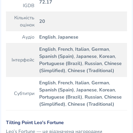
72.17
IGDB
Кількість
20
оцінок
Аудіо
English
,
Japanese
English
,
French
,
Italian
,
German
,
Spanish (Spain)
,
Japanese
,
Korean
,
Інтерфейс
Portuguese (Brazil)
,
Russian
,
Chinese
(Simplified)
,
Chinese (Traditional)
English
,
French
,
Italian
,
German
,
Spanish (Spain)
,
Japanese
,
Korean
,
Субтитри
Portuguese (Brazil)
,
Russian
,
Chinese
(Simplified)
,
Chinese (Traditional)
Tilting Point Leo's Fortune
Leo’s Fortune — це відзначена нагородами