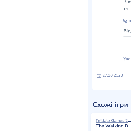
Кле
та 
п
Ві
Ува
27.10.2023
Схожі ігри
Telltale Games 20
The Walking Dead: The Final Season - Episode 2: Suffer the Children