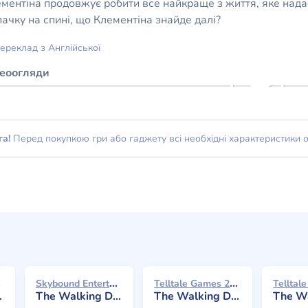
ментіна продовжує робити все найкраще з життя, яке над
пачку на спині, що Клементіна знайде далі?
ереклад з Англійської
деоогляди
га!
Перед покупкою гри або гаджету всі необхідні характеристики 
18
Skybound Entertainment 2018
Telltale Games 2014
The Walking Dead: The Final Season - Episode 1: Done Running
The Walking Dead: Season Two - Episode 3: In Harm's Way
The Walking Dead: Season 