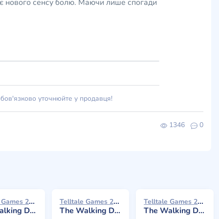
ає нового сенсу болю. Маючи лише спогади
обов'язково уточнюйте у продавця!
1346
0
Telltale Games 2014
Telltale Games 2013
Telltale Games 2014
Two - Episode 4: Amid the Ruins
The Walking Dead: Season Two - Episode 1: All That Remains
The Walking Dead: Season Two - Episode 5: No Going Back