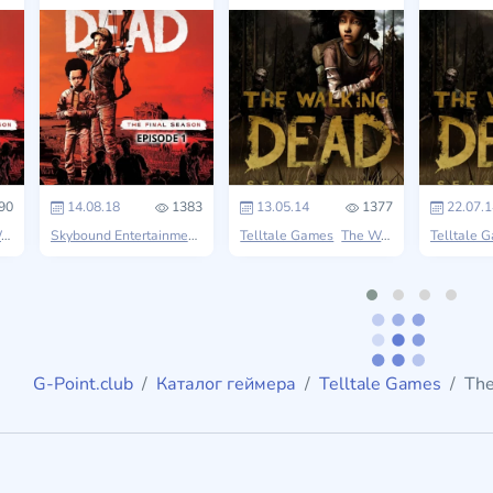
90
14.08.18
1383
13.05.14
1377
22.07.1
d
Skybound Entertainment
The Walking Dead
Telltale Games
The Walking Dead
Telltale 
G-Point.club
Каталог геймера
Telltale Games
The