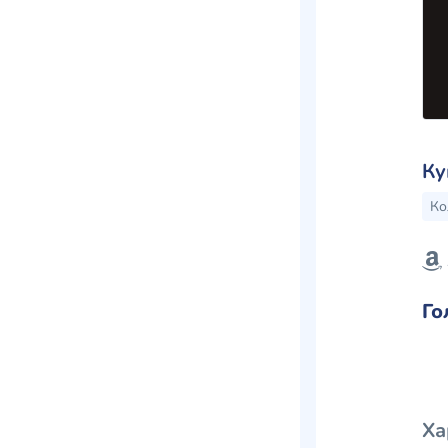
Ку
Ко
Го
Ха