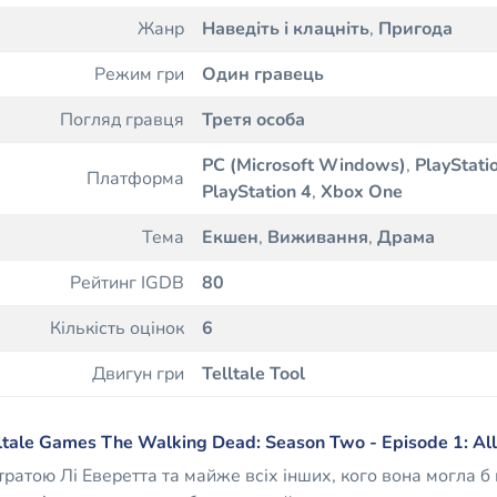
Жанр
Наведіть і клацніть
,
Пригода
Режим гри
Один гравець
Погляд гравця
Третя особа
PC (Microsoft Windows)
,
PlayStati
Платформа
PlayStation 4
,
Xbox One
Тема
Екшен
,
Виживання
,
Драма
Рейтинг IGDB
80
Кількість оцінок
6
Двигун гри
Telltale Tool
ltale Games The Walking Dead: Season Two - Episode 1: Al
тратою Лі Еверетта та майже всіх інших, кого вона могла б 