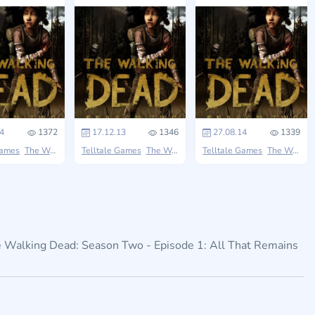
4
1372
17.12.13
1346
27.08.14
1339
Games
The Walking Dead
Telltale Games
The Walking Dead
Telltale Games
The Walking Dead
 Walking Dead: Season Two - Episode 1: All That Remains