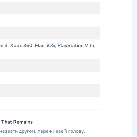
on 3
,
Xbox 360
,
Mac
,
iOS
,
PlayStation Vita
,
l That Remains
назвати другом, переживає її голову,