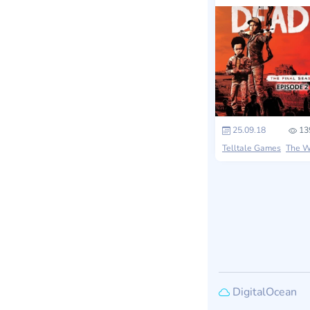
25.09.18
13
Telltale Games
The Walking Dea
DigitalOcean