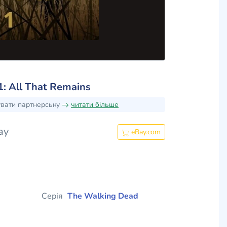
: All That Remains
увати партнерську
читати більше
ay
eBay.com
Серія
The Walking Dead