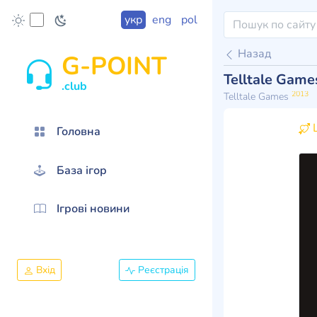
укр
eng
pol
Назад
G-POINT
Telltale Game
.club
2013
Telltale Games
Ц
Головна
База ігор
Ігрові новини
Вхід
Реєстрація