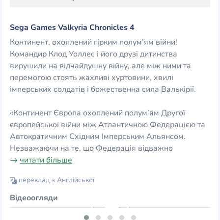
Sega Games Valkyria Chronicles 4
Континент, охоплений гірким полум’ям війни!
Командир Клод Уоллес і його друзі дитинства
вирушили на відчайдушну війну, але між ними та
перемогою стоять жахливі хуртовини, хвилі
імперських солдатів і божественна сила Валькірії.
«Континент Європа охоплений полум’ям Другої
європейської війни між Атлантичною Федерацією та
Автократичним Східним Імперським Альянсом.
Незважаючи на те, що Федерація відважно
читати більше
переклад з Англійської
Відеоогляди