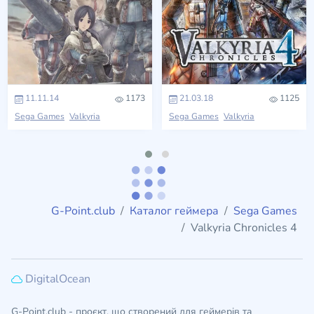
11.11.14
1173
21.03.18
1125
Sega Games
Valkyria
Sega Games
Valkyria
G-Point.club
Каталог геймера
Sega Games
Valkyria Chronicles 4
DigitalOcean
G-Point.club - проєкт, що створений для геймерів та