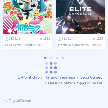
28.05.15
1353
16.12.14
1223
Sega Games
Hatsune Miku
Frontier Developments
Hatsune Miku
G-Point.club
Каталог геймера
Sega Games
Hatsune Miku: Project Mirai DX
DigitalOcean