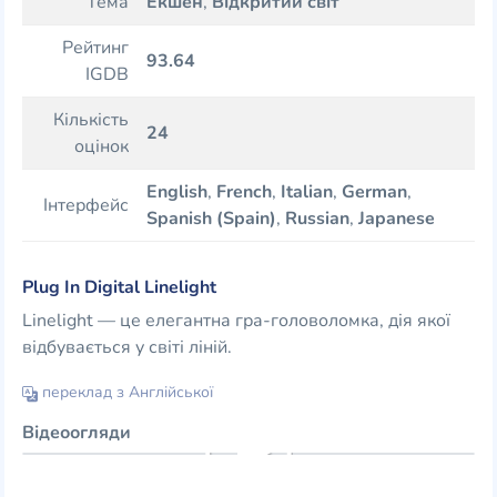
Тема
Екшен
,
Відкритий світ
Рейтинг
93.64
IGDB
Кількість
24
оцінок
English
,
French
,
Italian
,
German
,
Інтерфейс
Spanish (Spain)
,
Russian
,
Japanese
Plug In Digital Linelight
Linelight — це елегантна гра-головоломка, дія якої
відбувається у світі ліній.
переклад з Англійської
Відеоогляди