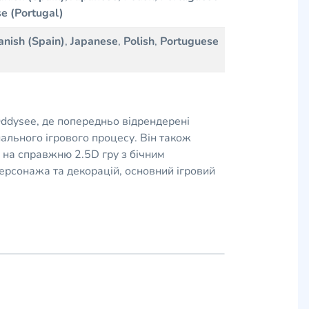
e (Portugal)
anish (Spain)
,
Japanese
,
Polish
,
Portuguese
Oddysee, де попередньо відрендерені
нального ігрового процесу. Він також
, на справжню 2.5D гру з бічним
персонажа та декорацій, основний ігровий