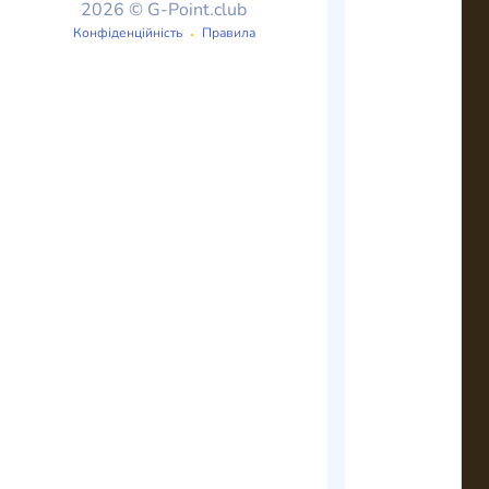
2026 © G-Point.club
Конфіденційність
Правила