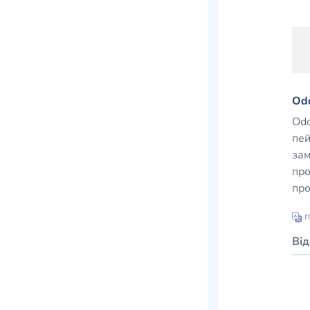
Odd
Odd
пей
зам
про
про
п
Ві