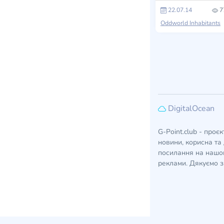
22.07.14
7
Oddworld Inhabitants
DigitalOcean
G-Point.club - проє
новини, корисна та 
посилання на нашом
реклами. Дякуємо з