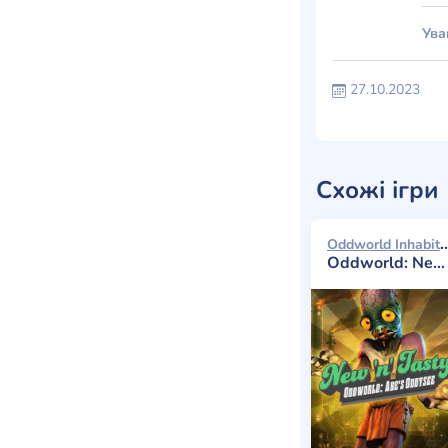
Ува
27.10.2023
Схожі ігри
Oddworld Inhabit
Oddworld: New 'n' Tasty