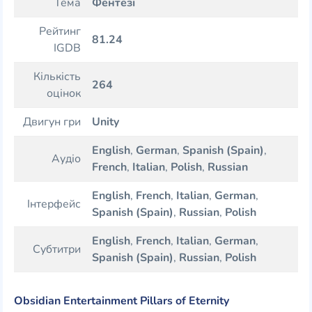
Тема
Фентезі
Рейтинг
81.24
IGDB
Кількість
264
оцінок
Двигун гри
Unity
English
,
German
,
Spanish (Spain)
,
Аудіо
French
,
Italian
,
Polish
,
Russian
English
,
French
,
Italian
,
German
,
Інтерфейс
Spanish (Spain)
,
Russian
,
Polish
English
,
French
,
Italian
,
German
,
Субтитри
Spanish (Spain)
,
Russian
,
Polish
Obsidian Entertainment Pillars of Eternity