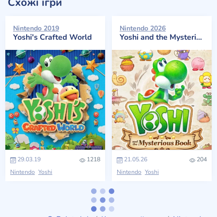
Схожі ігри
Nintendo 2019
Nintendo 2026
Yoshi's Crafted World
Yoshi and the Mysterious Book
29.03.19
1218
21.05.26
204
Nintendo
Yoshi
Nintendo
Yoshi