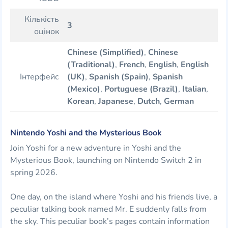
Кількість
3
оцінок
Chinese (Simplified)
,
Chinese
(Traditional)
,
French
,
English
,
English
Інтерфейс
(UK)
,
Spanish (Spain)
,
Spanish
(Mexico)
,
Portuguese (Brazil)
,
Italian
,
Korean
,
Japanese
,
Dutch
,
German
Nintendo Yoshi and the Mysterious Book
Join Yoshi for a new adventure in Yoshi and the
Mysterious Book, launching on Nintendo Switch 2 in
spring 2026.
One day, on the island where Yoshi and his friends live, a
peculiar talking book named Mr. E suddenly falls from
the sky. This peculiar book’s pages contain information