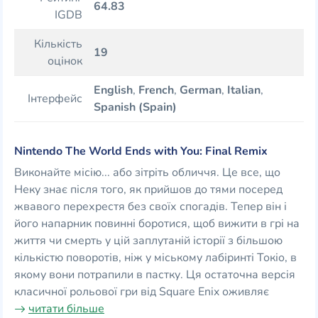
64.83
IGDB
Кількість
19
оцінок
English
,
French
,
German
,
Italian
,
Інтерфейс
Spanish (Spain)
Nintendo The World Ends with You: Final Remix
Виконайте місію... або зітріть обличчя. Це все, що
Неку знає після того, як прийшов до тями посеред
жвавого перехрестя без своїх спогадів. Тепер він і
його напарник повинні боротися, щоб вижити в грі на
життя чи смерть у цій заплутаній історії з більшою
кількістю поворотів, ніж у міському лабіринті Токіо, в
якому вони потрапили в пастку. Ця остаточна версія
класичної рольової гри від Square Enix оживляє
читати більше