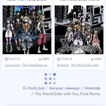
26.07.21
1895
27.09.18
1313
Square Enix
The World Ends with you
Nintendo
The World Ends with you
G-Point.club
Каталог геймера
Nintendo
The World Ends with You: Final Remix