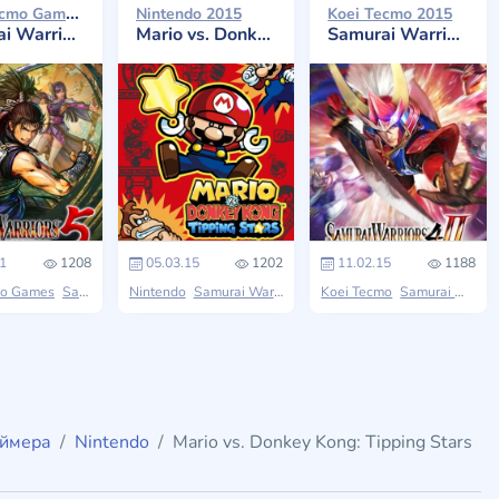
Koei Tecmo Games 2021
Nintendo 2015
Koei Tecmo 2015
Warriors 5
Mario vs. Donkey Kong: Tipping Stars
Samurai Warriors 4-II
1
1208
05.03.15
1202
11.02.15
1188
mo Games
i Warriors
Samurai Warriors
Nintendo
Samurai Warriors
Koei Tecmo
Samurai Warriors
еймера
Nintendo
Mario vs. Donkey Kong: Tipping Stars