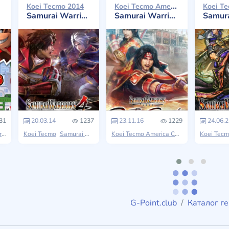
Koei Tecmo America Corporation 2016
Koei Tecmo 2014
Samurai Warriors 4
Samurai Warriors: Spirit of Sanada
Samurai 
31
20.03.14
1237
23.11.16
1229
24.06.2
s
Koei Tecmo
Samurai Warriors
Koei Tecmo America Corporation
Koei Tec
Samura
G-Point.club
Каталог г