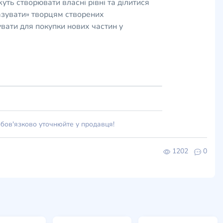
жуть створювати власні рівні та ділитися
казувати» творцям створених
вати для покупки нових частин у
обов'язково уточнюйте у продавця!
1202
0