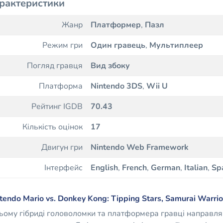
рактеристики
Жанр
Платформер
,
Пазл
Режим гри
Один гравець
,
Мультиплеер
Погляд гравця
Вид збоку
Платформа
Nintendo 3DS
,
Wii U
Рейтинг IGDB
70.43
Кількість оцінок
17
Двигун гри
Nintendo Web Framework
Інтерфейс
English
,
French
,
German
,
Italian
,
Sp
tendo Mario vs. Donkey Kong: Tipping Stars, Samurai Warrio
ьому гібриді головоломки та платформера гравці направля