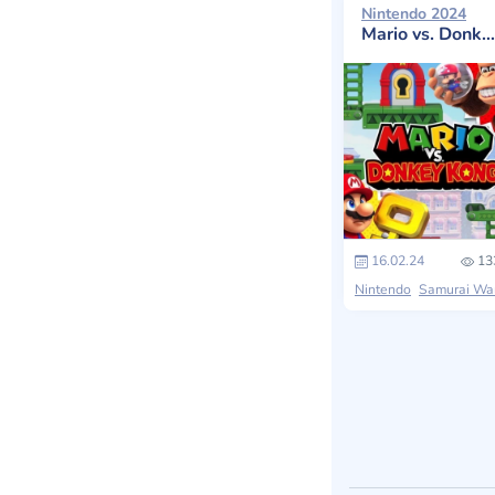
Nintendo 2024
Mario vs. Donkey Kong
16.02.24
13
Nintendo
Samurai Warrior