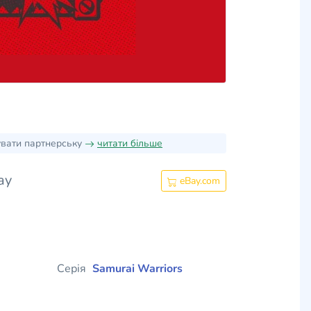
увати партнерську
читати більше
ay
eBay.com
Серія
Samurai Warriors