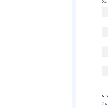
Ха
Nin
У ц