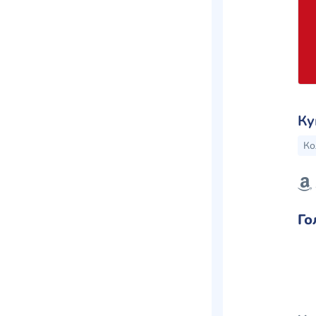
Ку
Ко
Го