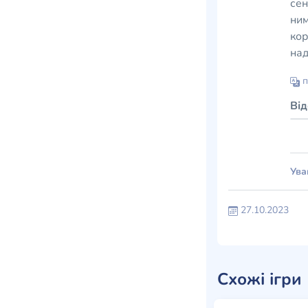
сен
ним
кор
над
п
Ві
Ува
27.10.2023
Схожі ігри