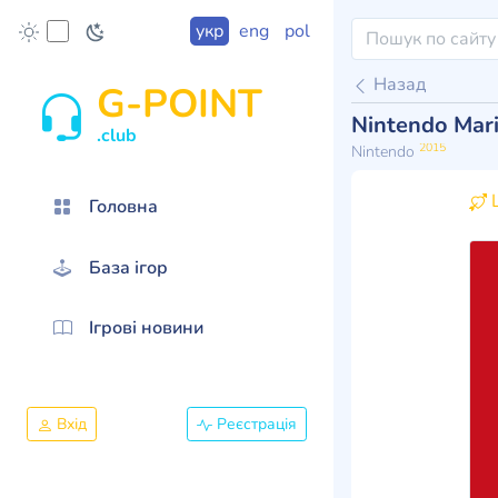
укр
eng
pol
Назад
G-POINT
Nintendo Mari
.club
2015
Nintendo
Ц
Головна
База ігор
Ігрові новини
Вхід
Реєстрація