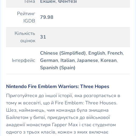
Тема
Екшен
,
Фентезі
Рейтинг
79.98
IGDB
Кількість
31
оцінок
Chinese (Simplified)
,
English
,
French
,
Інтерфейс
German
,
Italian
,
Japanese
,
Korean
,
Spanish (Spain)
Nintendo Fire Emblem Warriors: Three Hopes
Приготуйтеся до іншої історії, яка розгортається в
тому ж всесвіті, що й Fire Emblem: Three Houses.
Шез, найманець, чия команда була знищена
Байлетом у битві, приєднується до військової
академії монастиря Гаррег Мах і стає студентом
одного з трьох класів, кожен з яких включає