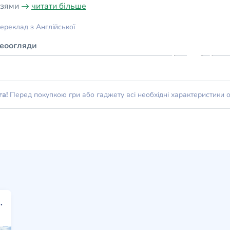
узями
читати більше
ереклад з Англійської
деоогляди
га!
Перед покупкою гри або гаджету всі необхідні характеристики 
udios 2014