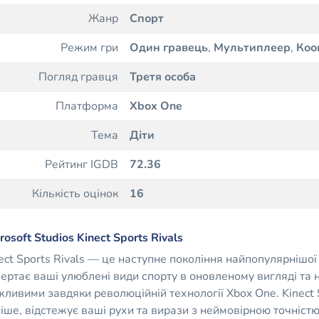
Жанр
Спорт
Режим гри
Один гравець
,
Мультиплеер
,
Коо
Погляд гравця
Третя особа
Платформа
Xbox One
Тема
Діти
Рейтинг IGDB
72.36
Кількість оцінок
16
rosoft Studios Kinect Sports Rivals
ect Sports Rivals — це наступне покоління найпопулярнішої 
ертає ваші улюблені види спорту в оновленому вигляді та на
ливими завдяки революційній технології Xbox One. Kinect Sp
іше, відстежує ваші рухи та вирази з неймовірною точніст