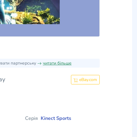
увати партнерську
читати більше
ay
eBay.com
Серія
Kinect Sports