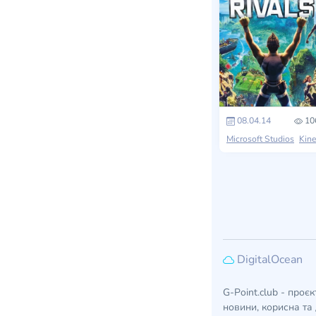
08.04.14
10
Microsoft Studios
Kinect Sport
DigitalOcean
G-Point.club - проє
новини, корисна та 