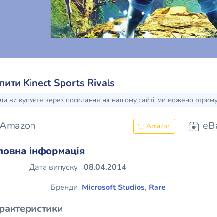
пити Kinect Sports Rivals
ли ви купуєте через посилання на нашому сайті, ми можемо отрим
Amazon
eB
Amazon
ловна інформація
Дата випуску
08.04.2014
Бренди
Microsoft Studios
,
Rare
рактеристики