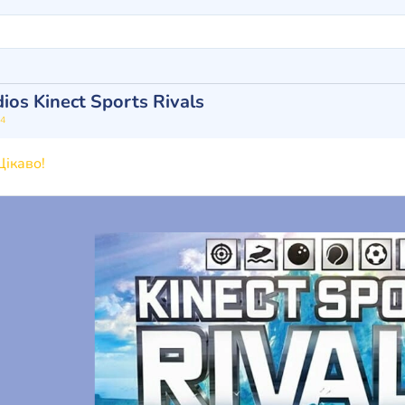
ios Kinect Sports Rivals
4
ікаво!