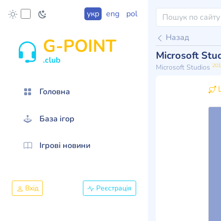
укр
eng
pol
Назад
G-POINT
Microsoft Stud
.club
201
Microsoft Studios
Ц
Головна
База ігор
Ігрові новини
Вхід
Реєстрація