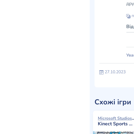
др
п
Ві
Ува
27.10.2023
Схожі ігри
Microsoft St
Kinect Sports Rivals