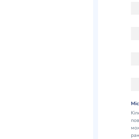
Mic
Kin
пов
мож
ран