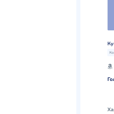
Ку
Ко
Го
Ха