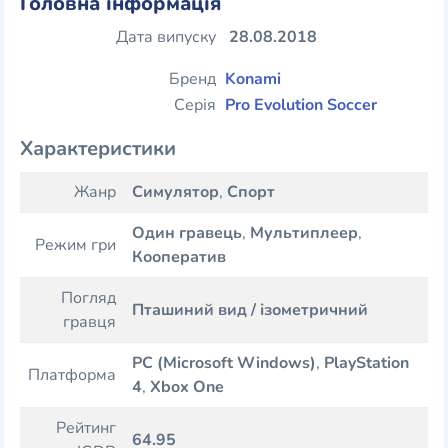
Головна інформація
Дата випуску
28.08.2018
Бренд
Konami
Серія
Pro Evolution Soccer
Характеристики
Жанр
Симулятор
,
Спорт
Один гравець
,
Мультиплеер
,
Режим гри
Кооператив
Погляд
Пташиний вид / ізометричний
гравця
PC (Microsoft Windows)
,
PlayStation
Платформа
4
,
Xbox One
Рейтинг
64.95