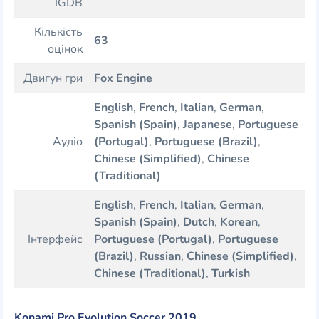
IGDB
Кількість
63
оцінок
Двигун гри
Fox Engine
English
,
French
,
Italian
,
German
,
Spanish (Spain)
,
Japanese
,
Portuguese
Аудіо
(Portugal)
,
Portuguese (Brazil)
,
Chinese (Simplified)
,
Chinese
(Traditional)
English
,
French
,
Italian
,
German
,
Spanish (Spain)
,
Dutch
,
Korean
,
Інтерфейс
Portuguese (Portugal)
,
Portuguese
(Brazil)
,
Russian
,
Chinese (Simplified)
,
Chinese (Traditional)
,
Turkish
Konami Pro Evolution Soccer 2019