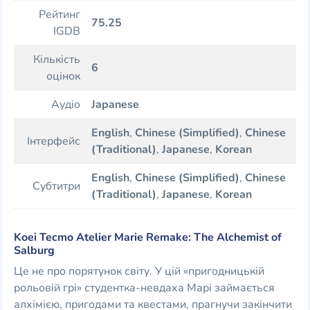
Рейтинг
75.25
IGDB
Кількість
6
оцінок
Аудіо
Japanese
English
,
Chinese (Simplified)
,
Chinese
Інтерфейс
(Traditional)
,
Japanese
,
Korean
English
,
Chinese (Simplified)
,
Chinese
Субтитри
(Traditional)
,
Japanese
,
Korean
Koei Tecmo Atelier Marie Remake: The Alchemist of
Salburg
Це не про порятунок світу. У цій «пригодницькій
рольовій грі» студентка-невдаха Марі займається
алхімією, пригодами та квестами, прагнучи закінчити