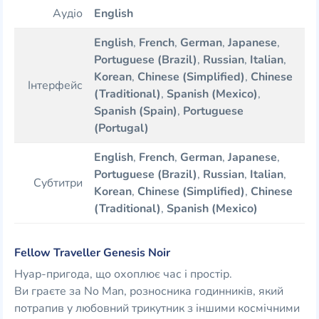
Аудіо
English
English
,
French
,
German
,
Japanese
,
Portuguese (Brazil)
,
Russian
,
Italian
,
Korean
,
Chinese (Simplified)
,
Chinese
Інтерфейс
(Traditional)
,
Spanish (Mexico)
,
Spanish (Spain)
,
Portuguese
(Portugal)
English
,
French
,
German
,
Japanese
,
Portuguese (Brazil)
,
Russian
,
Italian
,
Субтитри
Korean
,
Chinese (Simplified)
,
Chinese
(Traditional)
,
Spanish (Mexico)
Fellow Traveller Genesis Noir
Нуар-пригода, що охоплює час і простір.
Ви граєте за No Man, розносника годинників, який
потрапив у любовний трикутник з іншими космічними