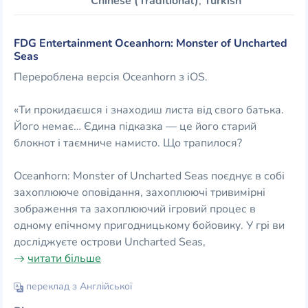
Chinese (Traditional)
,
Turkish
FDG Entertainment Oceanhorn: Monster of Uncharted
Seas
Перероблена версія Oceanhorn з iOS.
«Ти прокидаєшся і знаходиш листа від свого батька.
Його немає… Єдина підказка — це його старий
блокнот і таємниче намисто. Що трапилося?
Oceanhorn: Monster of Uncharted Seas поєднує в собі
захоплююче оповідання, захоплюючі тривимірні
зображення та захоплюючий ігровий процес в
одному епічному пригодницькому бойовику. У грі ви
досліджуєте острови Uncharted Seas,
читати більше
переклад з Англійської