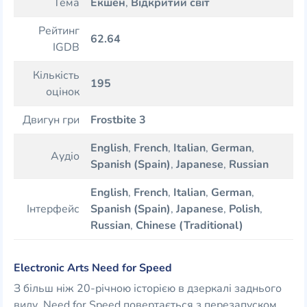
Тема
Екшен
,
Відкритий світ
Рейтинг
62.64
IGDB
Кількість
195
оцінок
Двигун гри
Frostbite 3
English
,
French
,
Italian
,
German
,
Аудіо
Spanish (Spain)
,
Japanese
,
Russian
English
,
French
,
Italian
,
German
,
Інтерфейс
Spanish (Spain)
,
Japanese
,
Polish
,
Russian
,
Chinese (Traditional)
Electronic Arts Need for Speed
З більш ніж 20-річною історією в дзеркалі заднього
виду, Need for Speed повертається з перезапуском,