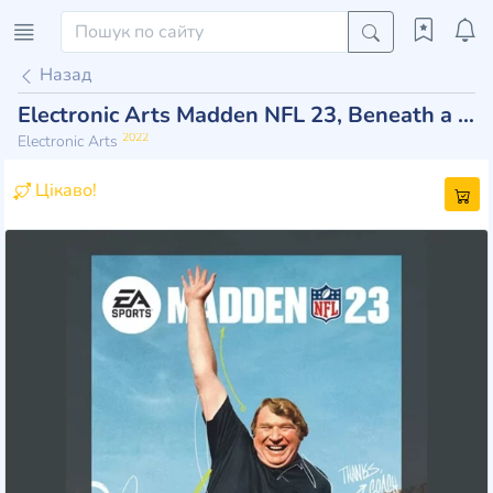
Назад
Electronic Arts Madden NFL 23, Beneath a Steel Sky
2022
Electronic Arts
Цікаво!