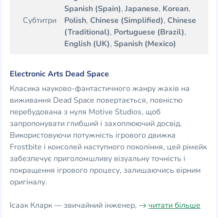
Spanish (Spain)
,
Japanese
,
Korean
,
Субтитри
Polish
,
Chinese (Simplified)
,
Chinese
(Traditional)
,
Portuguese (Brazil)
,
English (UK)
,
Spanish (Mexico)
Electronic Arts Dead Space
Класика науково-фантастичного жанру жахів на
виживання Dead Space повертається, повністю
перебудована з нуля Motive Studios, щоб
запропонувати глибший і захоплюючий досвід.
Використовуючи потужність ігрового движка
Frostbite і консолей наступного покоління, цей рімейк
забезпечує приголомшливу візуальну точність і
покращення ігрового процесу, залишаючись вірним
оригіналу.
Ісаак Кларк — звичайний інженер,
читати більше