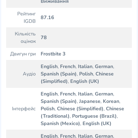
Виживання
Рейтинг
87.16
IGDB
Кількість
78
оцінок
Двигун гри
Frostbite 3
English
,
French
,
Italian
,
German
,
Аудіо
Spanish (Spain)
,
Polish
,
Chinese
(Simplified)
,
English (UK)
English
,
French
,
Italian
,
German
,
Spanish (Spain)
,
Japanese
,
Korean
,
Інтерфейс
Polish
,
Chinese (Simplified)
,
Chinese
(Traditional)
,
Portuguese (Brazil)
,
Spanish (Mexico)
,
English (UK)
English
,
French
,
Italian
,
German
,