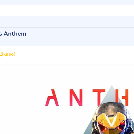
ts Anthem
ікаво!