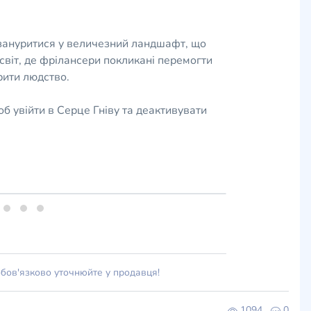
 зануритися у величезний ландшафт, що
віт, де фрілансери покликані перемогти
рити людство.
б увійти в Серце Гніву та деактивувати
обов'язково уточнюйте у продавця!
1094
0