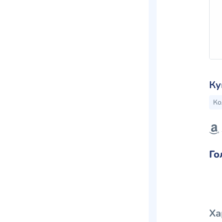
Ку
Ко
Го
Ха