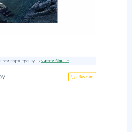
увати партнерську
читати більше
ay
eBay.com