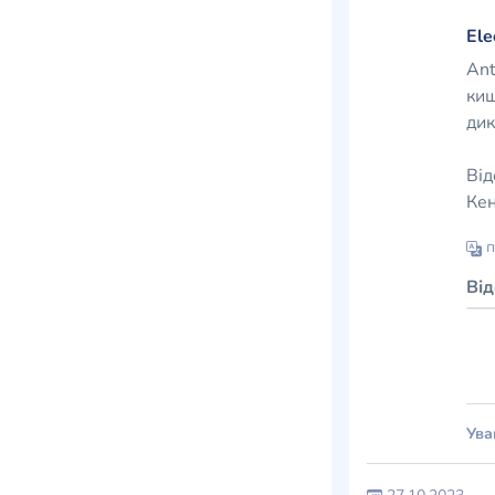
Ele
Ant
киш
дик
Від
Кен
п
Ві
Ува