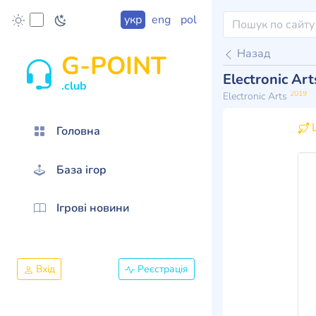
укр
eng
pol
Назад
G-POINT
Electronic Ar
.club
2019
Electronic Arts
Ц
Головна
База ігор
Ігрові новини
Вхід
Реєстрація