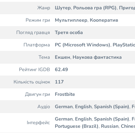
Жанр
Шутер
,
Рольова гра (RPG)
,
Приго
Режим гри
Мультиплеер
,
Кооператив
Погляд гравця
Третя особа
Платформа
PC (Microsoft Windows)
,
PlayStati
Тема
Екшен
,
Наукова фантастика
Рейтинг IGDB
62.49
Кількість оцінок
117
Двигун гри
Frostbite
Аудіо
German
,
English
,
Spanish (Spain)
,
F
German
,
English
,
Spanish (Spain)
,
F
Інтерфейс
Portuguese (Brazil)
,
Russian
,
Chines