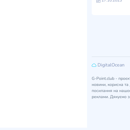
27.10.2023
DigitalOcean
G-Point.club - проє
новини, корисна та 
посилання на нашом
реклами. Дякуємо з