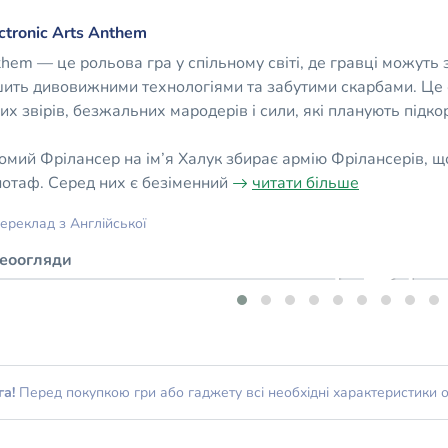
ctronic Arts Anthem
hem — це рольова гра у спільному світі, де гравці можуть
ить дивовижними технологіями та забутими скарбами. Це с
их звірів, безжальних мародерів і сили, які планують підко
омий Фрілансер на ім’я Халук збирає армію Фрілансерів, що
отаф. Серед них є безіменний
читати більше
ереклад з Англійської
деоогляди
га!
Перед покупкою гри або гаджету всі необхідні характеристики 