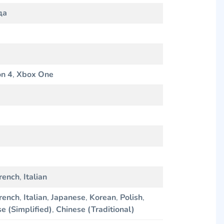
да
on 4
,
Xbox One
rench
,
Italian
rench
,
Italian
,
Japanese
,
Korean
,
Polish
,
e (Simplified)
,
Chinese (Traditional)