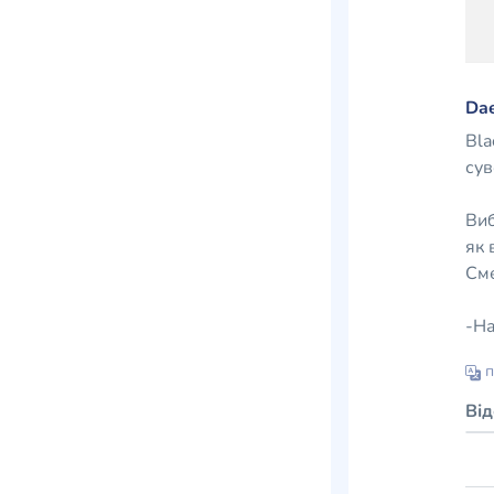
Dae
Bla
сув
Виб
як 
Сме
-На
п
Ві