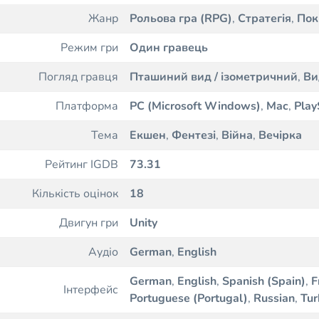
Жанр
Рольова гра (RPG)
,
Стратегія
,
Пок
Режим гри
Один гравець
Погляд гравця
Пташиний вид / ізометричний
,
Ви
Платформа
PC (Microsoft Windows)
,
Mac
,
Play
Тема
Екшен
,
Фентезі
,
Війна
,
Вечірка
Рейтинг IGDB
73.31
Кількість оцінок
18
Двигун гри
Unity
Аудіо
German
,
English
German
,
English
,
Spanish (Spain)
,
F
Інтерфейс
Portuguese (Portugal)
,
Russian
,
Tur