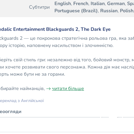
English
,
French
,
Italian
,
German
,
Sp
Субтитри
Portuguese (Brazil)
,
Russian
,
Polish
dalic Entertainment Blackguards 2, The Dark Eye
ckguards 2 — це покрокова стратегічна рольова гра, яка за
ору історію, наповнену насильством і злочинністю.
еріть свій стиль гри: незалежно від того, бойовий монстр, 
ви хочете розвивати свого персонажа. Кожна дія має наслі
рть може бути не за горами.
бирайте найманців,
читати більше
ереклад з Англійської
деоогляди