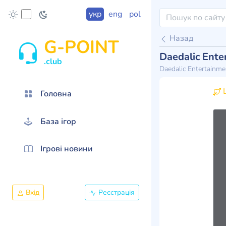
укр
eng
pol
Назад
G-POINT
Daedalic Ente
.club
Daedalic Entertainm
Ц
Головна
База ігор
Ігрові новини
Вхід
Реєстрація