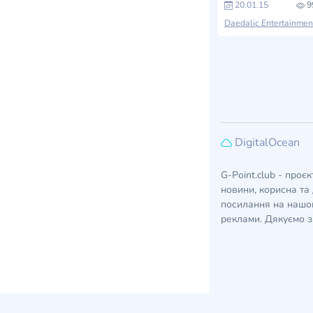
20.01.15
9
DigitalOcean
G-Point.club - проє
новини, корисна та 
посилання на нашом
реклами. Дякуємо з