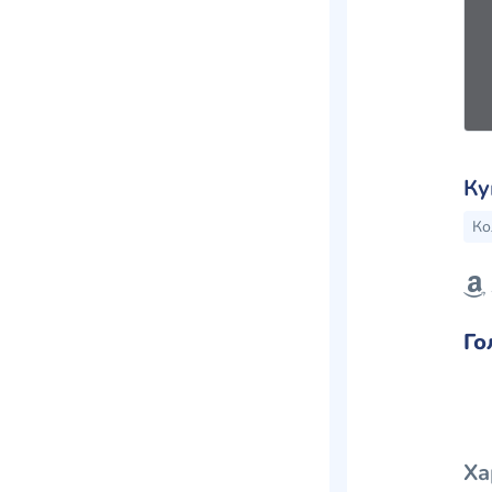
Ку
Ко
Го
Ха