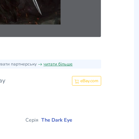
увати партнерську
читати більше
ay
eBay.com
Серія
The Dark Eye