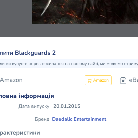
пити Blackguards 2
ли ви купуєте через посилання на нашому сайті, ми можемо отрим
Amazon
eB
Amazon
ловна інформація
Дата випуску
20.01.2015
Бренд
Daedalic Entertainment
рактеристики