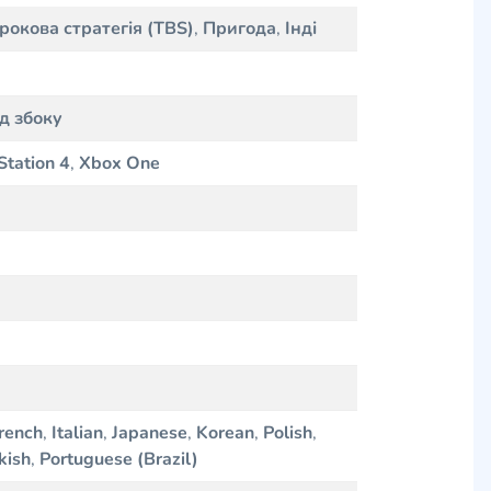
рокова стратегія (TBS)
,
Пригода
,
Інді
д збоку
Station 4
,
Xbox One
rench
,
Italian
,
Japanese
,
Korean
,
Polish
,
kish
,
Portuguese (Brazil)