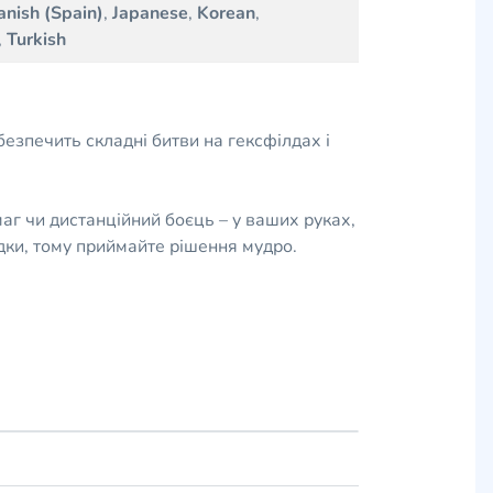
anish (Spain)
,
Japanese
,
Korean
,
,
Turkish
безпечить складні битви на гексфілдах і
маг чи дистанційний боєць – у ваших руках,
дки, тому приймайте рішення мудро.