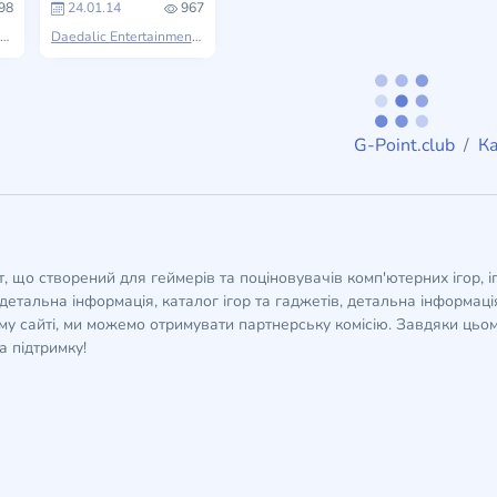
98
24.01.14
967
Daedalic Entertainment
The Dark Eye
Daedalic Entertainment
The Dark Eye
G-Point.club
Ка
кт, що створений для геймерів та поціновувачів комп'ютерних ігор, і
детальна інформація, каталог ігор та гаджетів, детальна інформація,
у сайті, ми можемо отримувати партнерську комісію. Завдяки цьом
а підтримку!