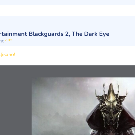
rtainment Blackguards 2, The Dark Eye
2015
ent
ікаво!