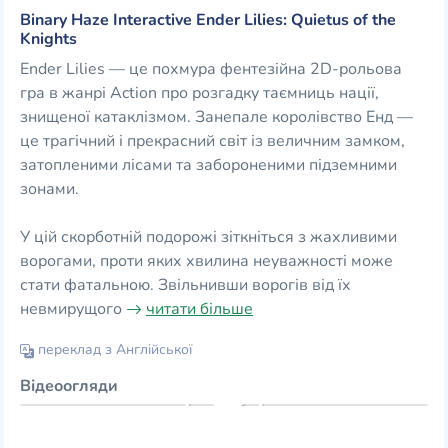
Binary Haze Interactive Ender Lilies: Quietus of the
Knights
Ender Lilies — це похмура фентезійна 2D-рольова
гра в жанрі Action про розгадку таємниць нації,
знищеної катаклізмом. Занепале королівство Енд —
це трагічний і прекрасний світ із величним замком,
затопленими лісами та забороненими підземними
зонами.
У цій скорботній подорожі зіткніться з жахливими
ворогами, проти яких хвилина неуважності може
стати фатальною. Звільнивши ворогів від їх
невмирущого
читати більше
переклад з Англійської
Відеоогляди