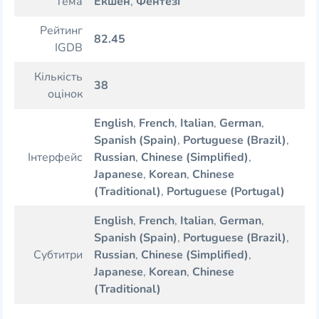
Тема
Екшен
,
Фентезі
Рейтинг
82.45
IGDB
Кількість
38
оцінок
English
,
French
,
Italian
,
German
,
Spanish (Spain)
,
Portuguese (Brazil)
,
Інтерфейс
Russian
,
Chinese (Simplified)
,
Japanese
,
Korean
,
Chinese
(Traditional)
,
Portuguese (Portugal)
English
,
French
,
Italian
,
German
,
Spanish (Spain)
,
Portuguese (Brazil)
,
Субтитри
Russian
,
Chinese (Simplified)
,
Japanese
,
Korean
,
Chinese
(Traditional)