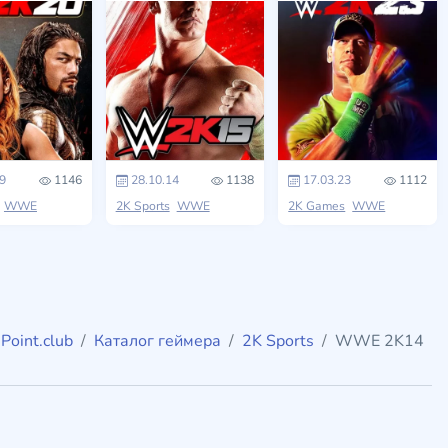
9
1146
28.10.14
1138
17.03.23
1112
WWE
2K Sports
WWE
2K Games
WWE
Point.club
Каталог геймера
2K Sports
WWE 2K14