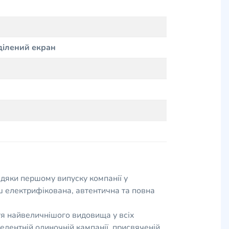
ділений екран
дяки першому випуску компанії у
електрифікована, автентична та повна
тя найвеличнішого видовища у всіх
едентній одиночній кампанії, присвяченій