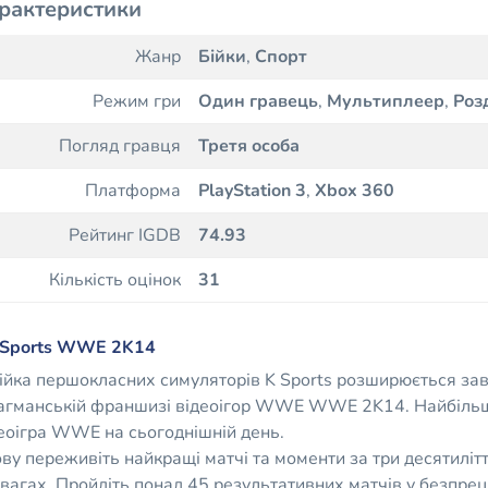
рактеристики
Жанр
Бійки
,
Спорт
Режим гри
Один гравець
,
Мультиплеер
,
Роз
Погляд гравця
Третя особа
Платформа
PlayStation 3
,
Xbox 360
Рейтинг IGDB
74.93
Кількість оцінок
31
 Sports WWE 2K14
ійка першокласних симуляторів K Sports розширюється зав
гманській франшизі відеоігор WWE WWE 2K14. Найбільш 
еоігра WWE на сьогоднішній день.
ву переживіть найкращі матчі та моменти за три десятиліт
вагах. Пройдіть понад 45 результативних матчів у безпрец