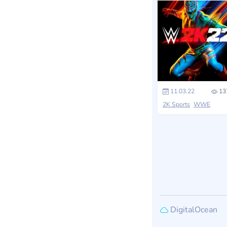
11.03.22
13
2K Sports
WWE
DigitalOcean