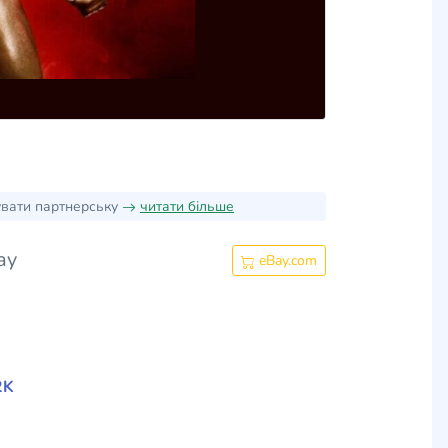
увати партнерську
читати більше
ay
eBay.com
2K