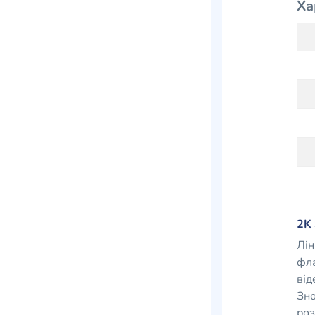
Ха
2K
Лін
фла
від
Зно
роз