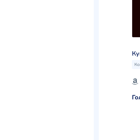
Ку
Ко
Го