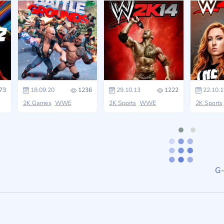
73
18.09.20
1236
29.10.13
1222
22.10.1
2K Games
WWE
2K Sports
WWE
2K Sports
G-