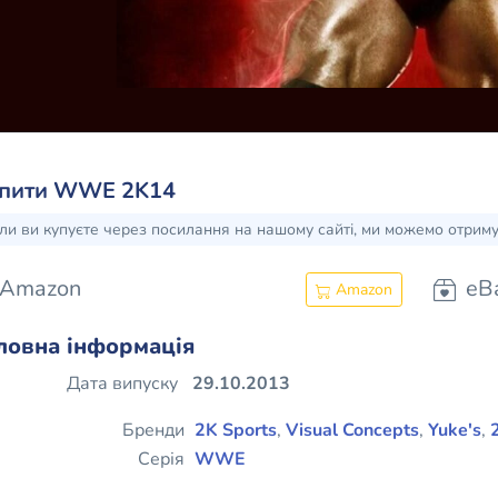
пити WWE 2K14
ли ви купуєте через посилання на нашому сайті, ми можемо отрим
Amazon
eB
Amazon
ловна інформація
Дата випуску
29.10.2013
Бренди
2K Sports
,
Visual Concepts
,
Yuke's
,
Серія
WWE