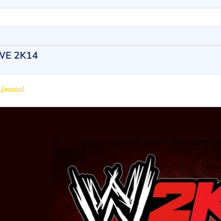
WE 2K14
ікаво!