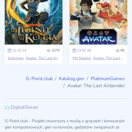
21.10.14
1079
23.07.26
98
Activision
Avatar: The Last Airbender
PM Studios
Avatar: The Last Airbender
G-Point.club
Katalog gier
PlatinumGames
Avatar: The Last Airbender
DigitalOcean
G-Point.club - Projekt stworzony z myślą o graczach i koneserach
gier komputerowych, gier na konsole, gadżetów związanych ze